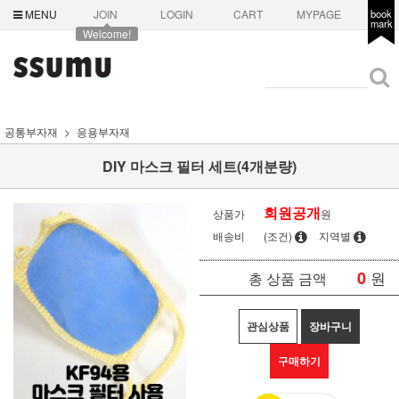
MENU
JOIN
LOGIN
CART
MYPAGE
book
mark
Welcome!
공통부자재
응용부자재
DIY 마스크 필터 세트(4개분량)
회원공개
상품가
원
배송비
(조건)
지역별
0
원
총 상품 금액
관심상품
장바구니
구매하기