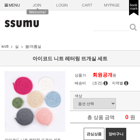
MENU
JOIN
LOGIN
CART
MYPAGE
book
mark
Welcome!
knitt
실
봄/여름실
아이코드 니트 레터링 뜨개실 세트
회원공개
상품가
원
배송비
(조건)
지역별
색상
0
원
총 상품 금액
관심상품
장바구니
아이코드 니트 레터링 뜨개실 세트