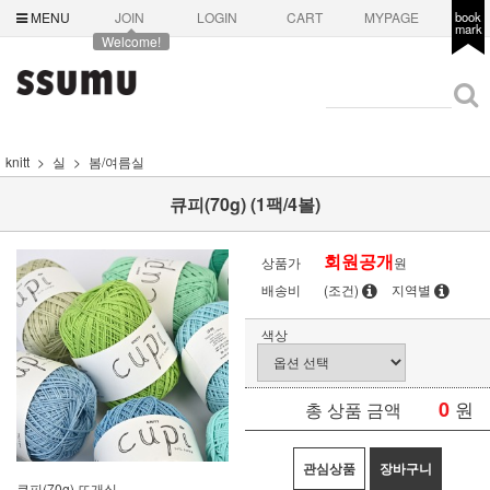
MENU
JOIN
LOGIN
CART
MYPAGE
book
mark
Welcome!
knitt
실
봄/여름실
큐피(70g) (1팩/4볼)
회원공개
상품가
원
배송비
(조건)
지역별
색상
0
원
총 상품 금액
관심상품
장바구니
큐피(70g) 뜨개실