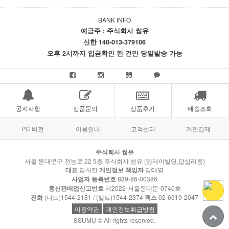
BANK INFO
예금주 : 주식회사 썸유
신한 140-013-379106
오후 2시까지 입금확인 된 건만 당일발송 가능
공지사항
상품문의
상품후기
배송조회
PC 버전
이용안내
고객센터
개인결제
주식회사 썸유
서울 동대문구 전농로 22 5층 주식회사 썸유 (엠제이빌딩,답십리동)
대표
김희진
개인정보 책임자
강태영
사업자 등록번호
889-86-00386
통신판매업신고번호
제2022-서울동대문-0740호
전화
(니뜨)1544-2181 / (펠트)1544-2374
팩스
02-6919-2047
이용약관
개인정보취급방침
SSUMU © All rights reserved.