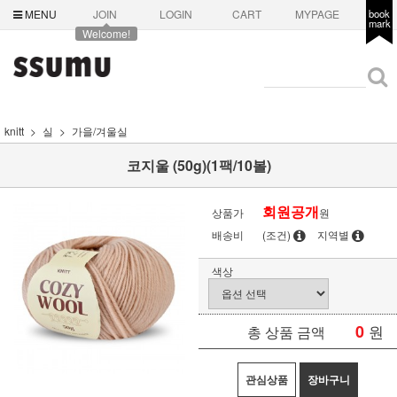
MENU
JOIN
LOGIN
CART
MYPAGE
book
mark
Welcome!
knitt
실
가을/겨울실
코지울 (50g)(1팩/10볼)
회원공개
상품가
원
배송비
(조건)
지역별
색상
0
원
총 상품 금액
관심상품
장바구니