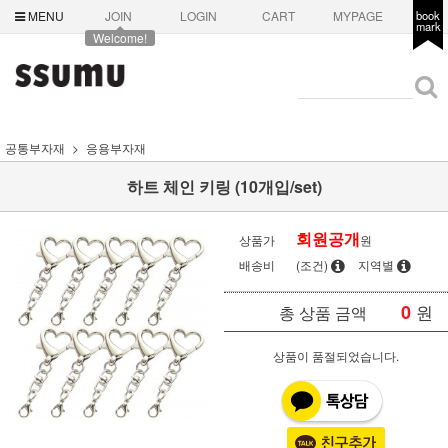
MENU
JOIN
LOGIN
CART
MYPAGE
book
mark
Welcome!
공통부자재
응용부자재
하트 체인 키링 (10개입/set)
회원공개
상품가
원
배송비
(조건)
지역별
0
원
총 상품 금액
상품이 품절되었습니다.