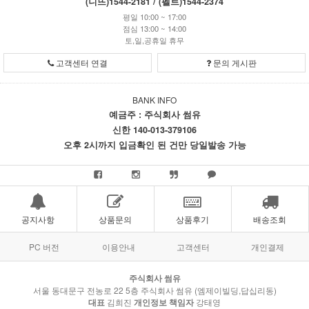
(니뜨)1544-2181 / (펠트)1544-2374
평일 10:00 ~ 17:00
점심 13:00 ~ 14:00
토,일,공휴일 휴무
고객센터 연결
문의 게시판
BANK INFO
예금주 : 주식회사 썸유
신한 140-013-379106
오후 2시까지 입금확인 된 건만 당일발송 가능
공지사항
상품문의
상품후기
배송조회
PC 버전
이용안내
고객센터
개인결제
주식회사 썸유
서울 동대문구 전농로 22 5층 주식회사 썸유 (엠제이빌딩,답십리동)
대표
김희진
개인정보 책임자
강태영