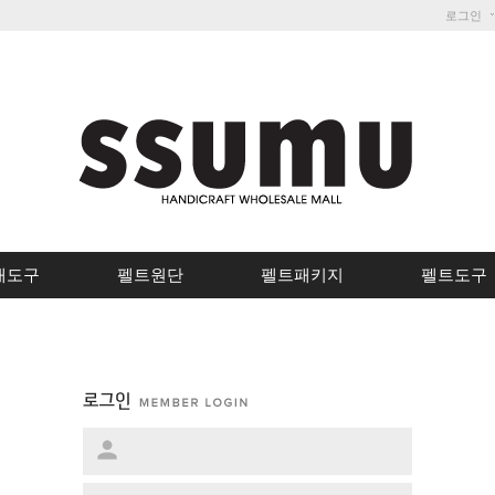
로그인
개도구
펠트원단
펠트패키지
펠트도구