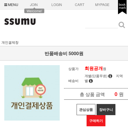
MENU
JOIN
LOGIN
CART
MYPAGE
book
mark
Welcome!
개인결제창
반품배송비 5000원
회원공개
상품가
원
개별(단품무료)
지역
배송비
별
0
원
총 상품 금액
관심상품
장바구니
구매하기