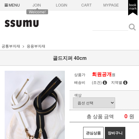
MENU
JOIN
LOGIN
CART
MYPAGE
book
mark
Welcome!
공통부자재
응용부자재
골드지퍼 40cm
회원공개
상품가
원
배송비
(조건)
지역별
색상
0
원
총 상품 금액
관심상품
장바구니