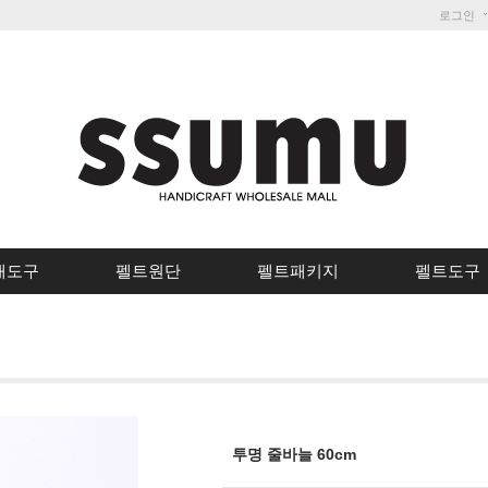
로그인
개도구
펠트원단
펠트패키지
펠트도구
투명 줄바늘 60cm