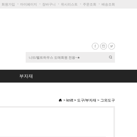
회원가입
마이페이지
장바구니
위시리스트
주문조회
배송조회
부자재
>
knitt
>
도구/부자재
>
그외도구