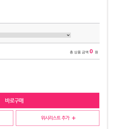
0
총 상품 금액
원