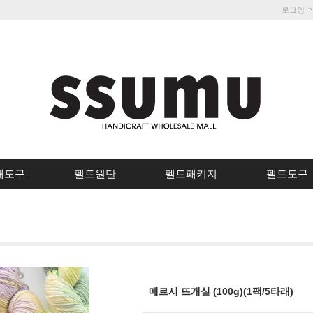
로그인
개도구
펠트원단
펠트패키지
펠트도구
메르시 뜨개실 (100g)(1팩/5타래)