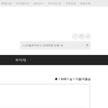
회원가입
마이페이지
장바구니
위시리스트
주문조회
배송조회
부자재
>
knitt
>
실
>
가을/겨울실