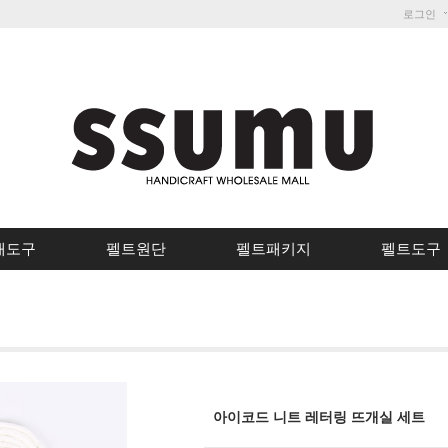
로그인
개도구
펠트원단
펠트패키지
펠트도구
아이코드 니트 레터링 뜨개실 세트