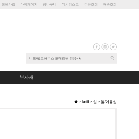
회원가입
마이페이지
장바구니
위시리스트
주문조회
배송조회
부자재
>
knitt
>
실
>
봄/여름실