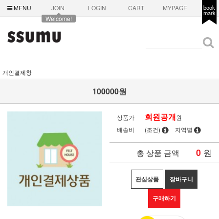
MENU
JOIN
LOGIN
CART
MYPAGE
book
mark
Welcome!
개인결제창
100000원
회원공개
상품가
원
배송비
(조건)
지역별
0
원
총 상품 금액
관심상품
장바구니
구매하기