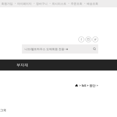
회원가입
마이페이지
장바구니
위시리스트
주문조회
배송조회
부자재
>
felt
>
원단
>
그외