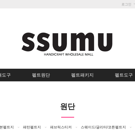
로그인
개도구
펠트원단
펠트패키지
펠트도구
원단
본펠트지
패턴펠트지
패브릭스티커
스웨이드/글리터/코튼펠트지