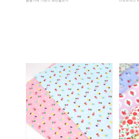
봄꽃가득 가랜드 패턴펠트지
스위트박스 