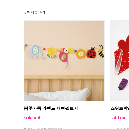
등록 제품 :
6
개
봄꽃가득 가랜드 패턴펠트지
스위트박
sold out
sold out