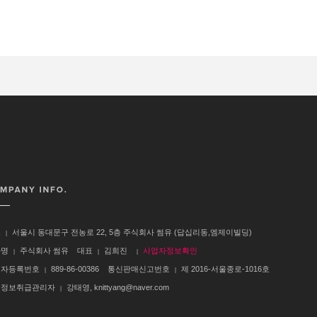
소
서울시 동대문구 전농로 22, 5층 주식회사 썸유 (답십리동,엠제이빌딩)
|
사명
주식회사 썸유 대표
김희진
사업자정보확인
|
|
|
업자등록번호
889-86-00386 통신판매신고번호
제 2016-서울종로-1016호
|
|
인정보취급관리자
강태영, knittyang@naver.com
|