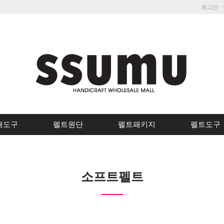
로그인
개도구
펠트원단
펠트패키지
펠트도구
소프트펠트