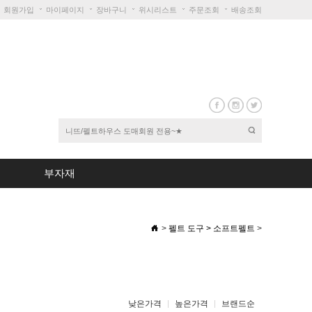
회원가입
마이페이지
장바구니
위시리스트
주문조회
배송조회
부자재
>
펠트 도구
>
소프트펠트
>
낮은가격
높은가격
브랜드순