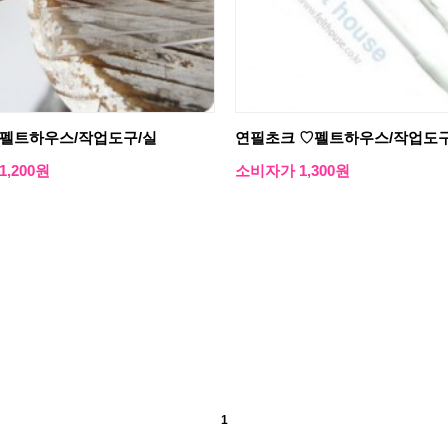
♡펠트하우스/작업도구/실
연필초크 ♡펠트하우스/작업도구
,200원
소비자가 1,300원
1