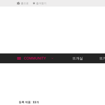
홈으로
즐겨찾기
COMMUNITY
뜨개실
뜨
등록 제품 :
11
개