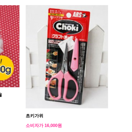
울
초키가위
소비자가 16,000원