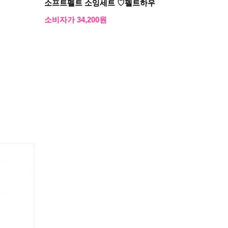
소프트펠트 소잉세트 ♡펠트하우
소비자가 34,200원