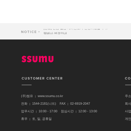
택배사 변경안내
[중요]썸유 사무실 이전 25일(금)휴무 안내
재판매하고 계시는 도매회원님들께 알려드립니다.
[필독]도매가격 변경 및 일부 품목 수량제한 안내
[중요] 현금 입금 계좌번호가 변경되었습니다.
(주)썸유
www.ssumu.co.kr
주
|
전화
1544-2181(니뜨) FAX
02-6919-2047
회
|
|
업무시간
10:00 - 17:00 점심시간
12:00 - 13:00
사
|
|
휴무
토, 일, 공휴일
개
|