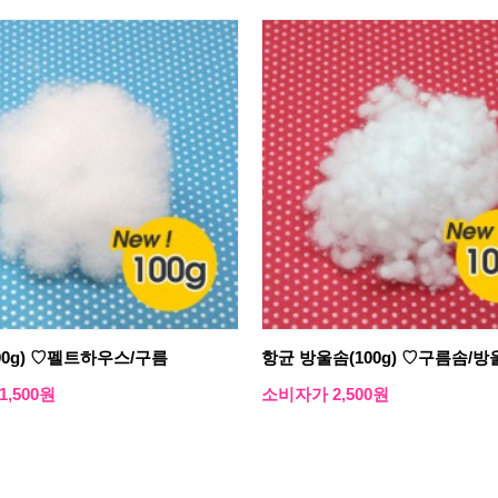
00g) ♡펠트하우스/구름
항균 방울솜(100g) ♡구름솜/방
,500원
소비자가 2,500원