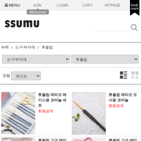
MENU
JOIN
LOGIN
CART
MYPAGE
book
mark
Welcome!
knitt
도구/부자재
튜울립
정렬
튜울립 에띠모 레
튜울립 에띠모 모
이스용 코바늘 세
사용 코바늘
트
회원공개
회원공개
튜울립 고급 에띠
튜울립 고급 에띠