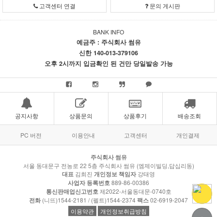
고객센터 연결
문의 게시판
BANK INFO
예금주 : 주식회사 썸유
신한 140-013-379106
오후 2시까지 입금확인 된 건만 당일발송 가능
공지사항
상품문의
상품후기
배송조회
PC 버전
이용안내
고객센터
개인결제
주식회사 썸유
서울 동대문구 전농로 22 5층 주식회사 썸유 (엠제이빌딩,답십리동)
대표
김희진
개인정보 책임자
강태영
사업자 등록번호
889-86-00386
통신판매업신고번호
제2022-서울동대문-0740호
전화
(니뜨)1544-2181 / (펠트)1544-2374
팩스
02-6919-2047
이용약관
개인정보취급방침